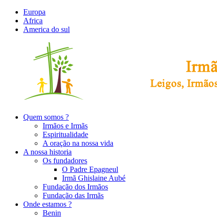
Europa
Africa
America do sul
Quem somos ?
Irmãos e Irmãs
Espiritualidade
A oração na nossa vida
A nossa historia
Os fundadores
O Padre Epagneul
Irmã Ghislaine Aubé
Fundação dos Irmãos
Fundação das Irmãs
Onde estamos ?
Benin