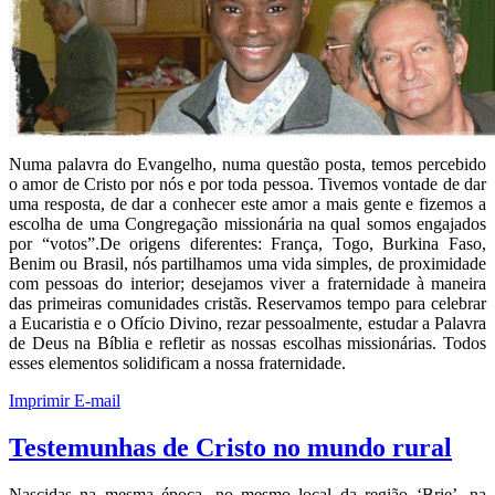
Numa palavra do Evangelho, numa questão posta, temos percebido
o amor de Cristo por nós e por toda pessoa. Tivemos vontade de dar
uma resposta, de dar a conhecer este amor a mais gente e fizemos a
escolha de uma Congregação missionária na qual somos engajados
por “votos”.De origens diferentes: França, Togo, Burkina Faso,
Benim ou Brasil, nós partilhamos uma vida simples, de proximidade
com pessoas do interior; desejamos viver a fraternidade à maneira
das primeiras comunidades cristãs. Reservamos tempo para celebrar
a Eucaristia e o Ofício Divino, rezar pessoalmente, estudar a Palavra
de Deus na Bíblia e refletir as nossas escolhas missionárias. Todos
esses elementos solidificam a nossa fraternidade.
Imprimir
E-mail
Testemunhas de Cristo no mundo rural
Nascidas na mesma época, no mesmo local da região ‘Brie’, na