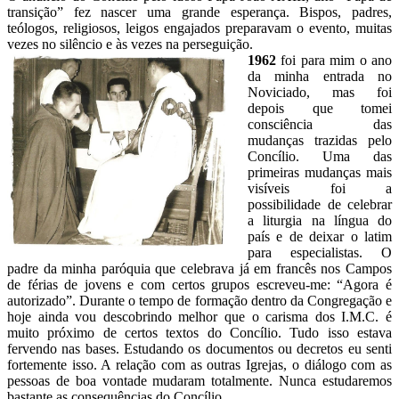
transição” fez nascer uma grande esperança. Bispos, padres,
teólogos, religiosos, leigos engajados preparavam o evento, muitas
vezes no silêncio e às vezes na perseguição.
1962
foi para mim o ano
da minha entrada no
Noviciado, mas foi
depois que tomei
consciência das
mudanças trazidas pelo
Concílio. Uma das
primeiras mudanças mais
visíveis foi a
possibilidade de celebrar
a liturgia na língua do
país e de deixar o latim
para especialistas. O
padre da minha paróquia que celebrava já em francês nos Campos
de férias de jovens e com certos grupos escreveu-me: “Agora é
autorizado”. Durante o tempo de formação dentro da Congregação e
hoje ainda vou descobrindo melhor que o carisma dos I.M.C. é
muito próximo de certos textos do Concílio. Tudo isso estava
fervendo nas bases. Estudando os documentos ou decretos eu senti
fortemente isso. A relação com as outras Igrejas, o diálogo com as
pessoas de boa vontade mudaram totalmente. Nunca estudaremos
bastante as consequências do Concílio.