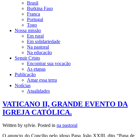
Brasil
Burkina Faso
França
Portugal
Togo
Nossa missão
Em rural
Em solidariedade
Na pastoral
Na educação
Seguir Cristo
Encontrar sua vocação
As etapas
Publicação
Amar essa terra
Notícias
Atualidades
VATICANO II, GRANDE EVENTO DA
IGREJA CATÓLICA.
Written by sylvie. Posted in
na pastoral
O anuncio do Concilio pelo idoso Papa João XXIII, dito “Papa de