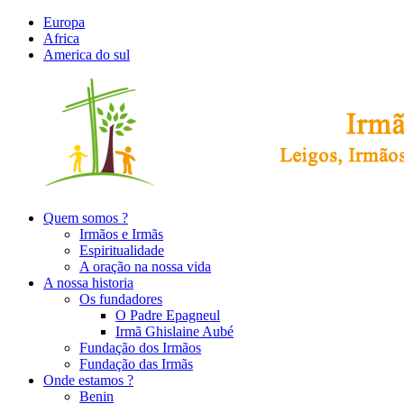
Europa
Africa
America do sul
Quem somos ?
Irmãos e Irmãs
Espiritualidade
A oração na nossa vida
A nossa historia
Os fundadores
O Padre Epagneul
Irmã Ghislaine Aubé
Fundação dos Irmãos
Fundação das Irmãs
Onde estamos ?
Benin