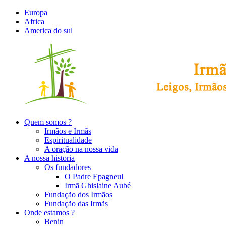
Europa
Africa
America do sul
Quem somos ?
Irmãos e Irmãs
Espiritualidade
A oração na nossa vida
A nossa historia
Os fundadores
O Padre Epagneul
Irmã Ghislaine Aubé
Fundação dos Irmãos
Fundação das Irmãs
Onde estamos ?
Benin