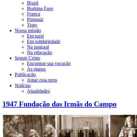
Brasil
Burkina Faso
França
Portugal
Togo
Nossa missão
Em rural
Em solidariedade
Na pastoral
Na educação
Seguir Cristo
Encontrar sua vocação
As etapas
Publicação
Amar essa terra
Notícias
Atualidades
1947 Fundação das Irmãs do Campo