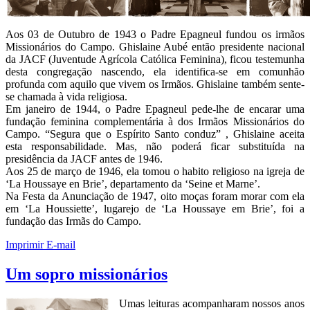
Aos 03 de Outubro de 1943 o Padre Epagneul fundou os irmãos
Missionários do Campo. Ghislaine Aubé então presidente nacional
da JACF (Juventude Agrícola Católica Feminina), ficou testemunha
desta congregação nascendo, ela identifica-se em comunhão
profunda com aquilo que vivem os Irmãos. Ghislaine também sente-
se chamada à vida religiosa.
Em janeiro de 1944, o Padre Epagneul pede-lhe de encarar uma
fundação feminina complementária à dos Irmãos Missionários do
Campo. “Segura que o Espírito Santo conduz” , Ghislaine aceita
esta responsabilidade. Mas, não poderá ficar substituída na
presidência da JACF antes de 1946.
Aos 25 de março de 1946, ela tomou o habito religioso na igreja de
‘La Houssaye en Brie’, departamento da ‘Seine et Marne’.
Na Festa da Anunciação de 1947, oito moças foram morar com ela
em ‘La Houssiette’, lugarejo de ‘La Houssaye em Brie’, foi a
fundação das Irmãs do Campo.
Imprimir
E-mail
Um sopro missionários
Umas leituras acompanharam nossos anos